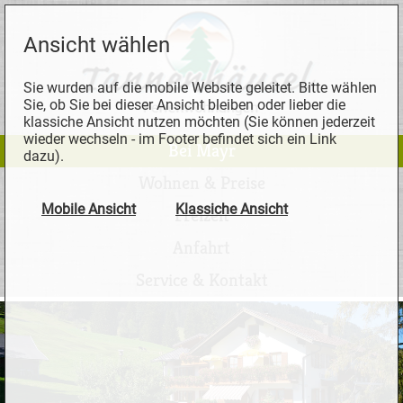
direkt zur Navigation
direkt zum Inhalt
Ansicht wählen
Sie wurden auf die mobile Website geleitet. Bitte wählen
Sie, ob Sie bei dieser Ansicht bleiben oder lieber die
klassiche Ansicht nutzen möchten (Sie können jederzeit
wieder wechseln - im Footer befindet sich ein Link
Bei Mayr
dazu).
Wohnen & Preise
Mobile Ansicht
Klassiche Ansicht
Freizeit
Anfahrt
Service & Kontakt